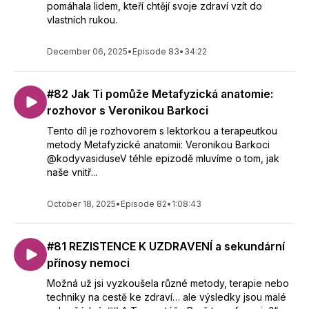
pomáhala lidem, kteří chtějí svoje zdraví vzít do
vlastních rukou.
December 06, 2025
•
Episode 83
•
34:22
#82 Jak Ti pomůže Metafyzická anatomie:
rozhovor s Veronikou Barkoci
Tento díl je rozhovorem s lektorkou a terapeutkou
metody Metafyzické anatomii: Veronikou Barkoci
@kodyvasiduseV téhle epizodě mluvíme o tom, jak
naše vnitř...
October 18, 2025
•
Episode 82
•
1:08:43
#81 REZISTENCE K UZDRAVENÍ a sekundární
přínosy nemoci
Možná už jsi vyzkoušela různé metody, terapie nebo
techniky na cestě ke zdraví… ale výsledky jsou malé