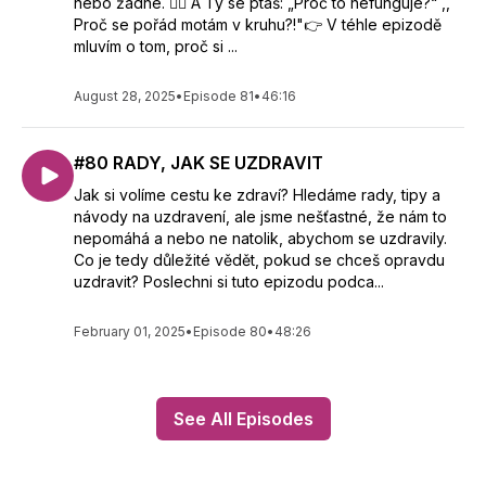
nebo žádné. 🤷‍♀️ A Ty se ptáš: „Proč to nefunguje?“ ,,
Proč se pořád motám v kruhu?!"👉 V téhle epizodě
mluvím o tom, proč si ...
August 28, 2025
•
Episode 81
•
46:16
#80 RADY, JAK SE UZDRAVIT
Jak si volíme cestu ke zdraví? Hledáme rady, tipy a
návody na uzdravení, ale jsme nešťastné, že nám to
nepomáhá a nebo ne natolik, abychom se uzdravily.
Co je tedy důležité vědět, pokud se chceš opravdu
uzdravit? Poslechni si tuto epizodu podca...
February 01, 2025
•
Episode 80
•
48:26
See All Episodes