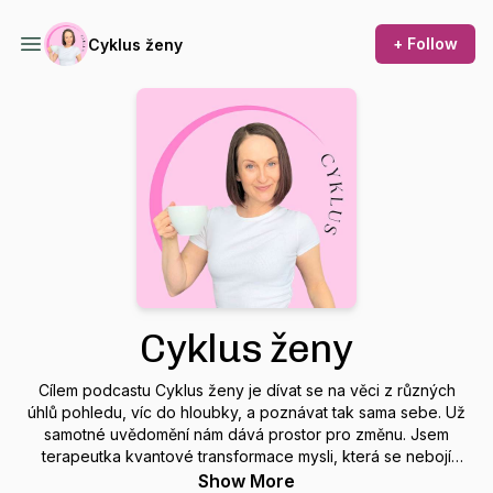
+ Follow
Cyklus ženy
Cyklus ženy
Cílem podcastu Cyklus ženy je dívat se na věci z různých
úhlů pohledu, víc do hloubky, a poznávat tak sama sebe. Už
samotné uvědomění nám dává prostor pro změnu. Jsem
terapeutka kvantové transformace mysli, která se nebojí
mluvit o všem. Najdeš zde inspiraci a zajímavá témata: vztahy,
Show More