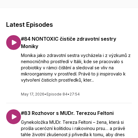
ženství, endometrióza, seberozvoj, sebehodnota, sex,
bolestivá menstruace, mateřství, plodnost, jak ventilovat
emoce, rozhovory na různá témata atd.. Díky HeroHero
Cyklus ženy se můžeš vydat se na cestu k sebepoznání víc
Latest Episodes
do hloubky: https://herohero.co/cykluszeny nebo MRKNI NA
WEB: https://cykluszeny.cz
#84 NONTOXIC čističe zdravotní sestry
Moniky
Monika jako zdravotní sestra vycházela i z výzkumů z
nemocničního prostředí v Itálii, kde se pracovalo s
probiotiky v rámci čištění a sledoval se vliv na
mikroorganismy v prostředí. Právě to ji inspirovalo k
vytvoření čisticích prostředků, kter...
May 17, 2026
•
Episode 84
•
27:54
#83 Rozhovor s MUDr. Terezou Feltoni
Gynekoložka MUDr. Tereza Feltoni – žena, která si
prošla ucerózní kolitidou i rakovinou prsu… a právě
tahle životní zkušenost ji přivedla k tomu, aby dnes